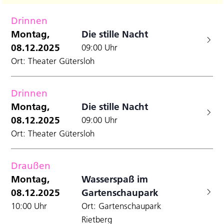
Filter
Datum
A
Anzei
für
Suche
wählen.
Drinnen
N
und
Montag,
Montag,
Die stille Nacht
Ansicht
08.12.2025
09:00 Uhr
8.12.2025
Navigat
Ort: Theater Gütersloh
Drinnen
Montag,
Die stille Nacht
08.12.2025
09:00 Uhr
Ort: Theater Gütersloh
Draußen
Montag,
Wasserspaß im
08.12.2025
Gartenschaupark
10:00 Uhr
Ort: Gartenschaupark
Rietberg