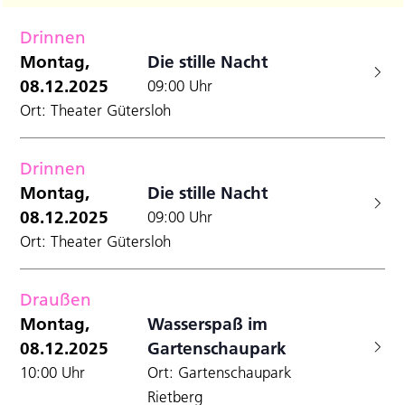
Filter
Datum
A
Anzei
für
Suche
wählen.
Drinnen
N
und
Montag,
Montag,
Die stille Nacht
Ansicht
08.12.2025
09:00 Uhr
8.12.2025
Navigat
Ort: Theater Gütersloh
Drinnen
Montag,
Die stille Nacht
08.12.2025
09:00 Uhr
Ort: Theater Gütersloh
Draußen
Montag,
Wasserspaß im
08.12.2025
Gartenschaupark
10:00 Uhr
Ort: Gartenschaupark
Rietberg