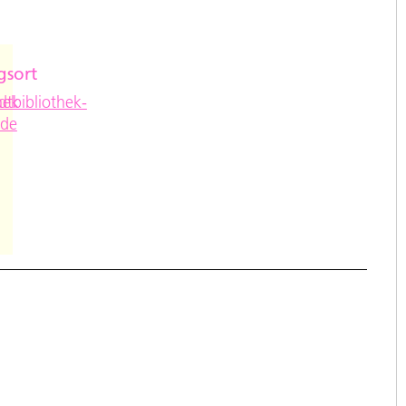
gsort
e
hek
tbibliothek-
.de