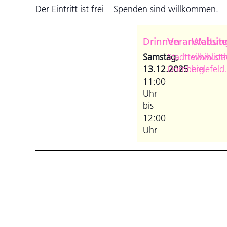
Der Eintritt ist frei – Spenden sind willkommen.
Drinnen
Veranstaltun
Websit
Samstag,
Stadtteilbibliot
www.stad
13.12.2025
Dornberg
bielefeld
11:00
Uhr
bis
12:00
Uhr