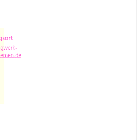
gsort
e
gwerk-
remen.de