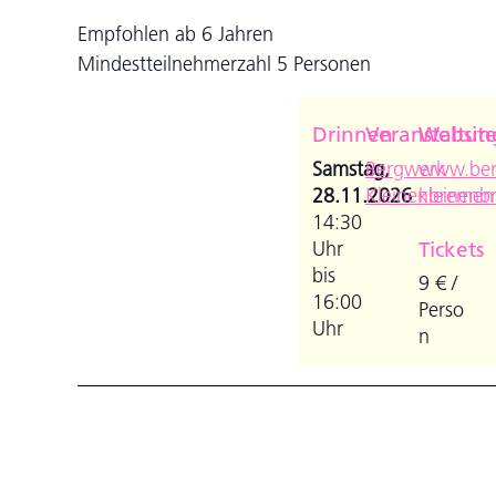
Empfohlen ab 6 Jahren
Mindestteilnehmerzahl 5 Personen
Drinnen
Veranstaltun
Websit
Samstag,
Bergwerk
www.ber
28.11.2026
Kleinenbremen
kleinenb
14:30
Uhr
Tickets
bis
9 € /
16:00
Perso
Uhr
n