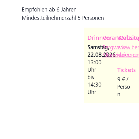
Empfohlen ab 6 Jahren
Mindestteilnehmerzahl 5 Personen
Drinnen
Veranstaltun
Websit
Samstag,
Bergwerk
www.ber
22.08.2026
Kleinenbremen
kleinenb
13:00
Uhr
Tickets
bis
9 € /
14:30
Perso
Uhr
n