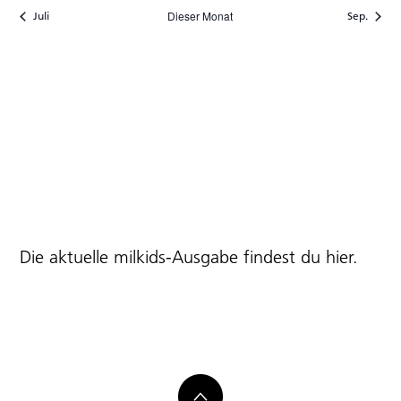
Veranstaltung
Veranstaltungen
Veranstaltung
Veranstaltungen
Veranstaltungen
Veranstaltungen
Veranst
Dieser Monat
Juli
Sep.
Die aktuelle milkids-Ausgabe findest du
hier
.