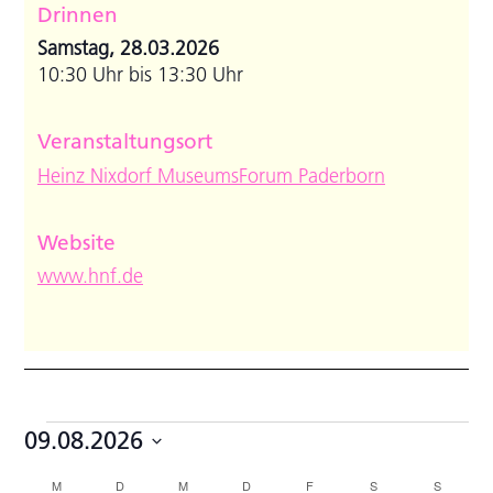
Drinnen
Samstag, 28.03.2026
10:30 Uhr bis 13:30 Uhr
Veranstaltungsort
Heinz Nixdorf MuseumsForum Paderborn
Website
www.hnf.de
Veranstaltungen
09.08.2026
Datum
Kalender
M
MONTAG
D
DIENSTAG
M
MITTWOCH
D
DONNERSTAG
F
FREITAG
S
SAMSTAG
S
SONNTA
wählen.