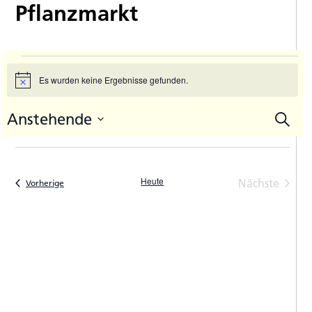
Pflanzmarkt
Veranstaltungen
Es wurden keine Ergebnisse gefunden.
Hinweis
Anstehende
Suche
V
Vera
Datum
A
Such
auswählen.
N
und
Heute
Nächste
Veranstaltungen
Vorherige
Ansic
Veranstal
Navi