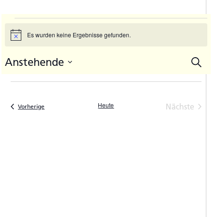
Veranstaltungen
Es wurden keine Ergebnisse gefunden.
Hinweis
Anstehende
Suche
V
Vera
Datum
A
Such
auswählen.
N
und
Heute
Nächste
Veranstaltungen
Vorherige
Ansic
Veranstal
Navi