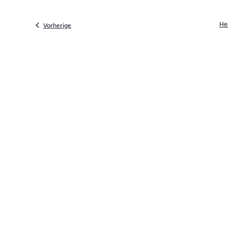
He
Veranstaltungen
Vorherige