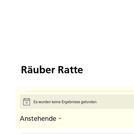
Räuber Ratte
Veranstaltungen
Es wurden keine Ergebnisse gefunden.
Hinweis
Anstehende
Datum
auswählen.