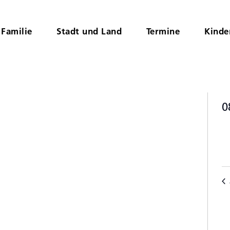
Familie
Stadt und Land
Termine
Kinde
0
D
K
wä
v
V