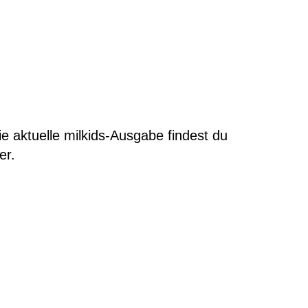
ie aktuelle milkids-Ausgabe findest du
er
.
staltung
ltungen
hten-