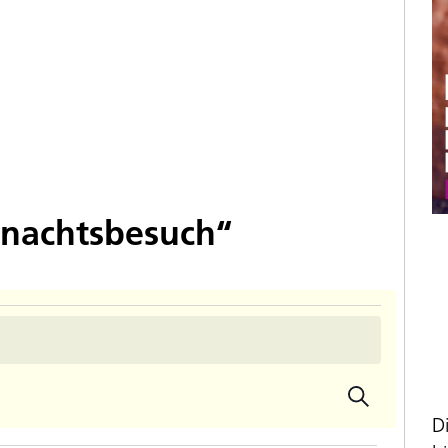
hnachtsbesuch“
Suche
Veran
Veransta
D
Ansic
Suche