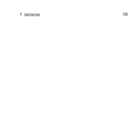
He
Veranstaltungen
Vorherige