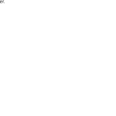
er
.
ation
n,
n
on