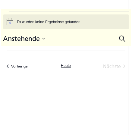
Veranstaltungen
Es wurden keine Ergebnisse gefunden.
Hinweis
Anstehende
Suche
V
Vera
Datum
A
Such
auswählen.
N
und
Heute
Nächste
Veranstaltungen
Vorherige
Ansic
Veranstal
Navi