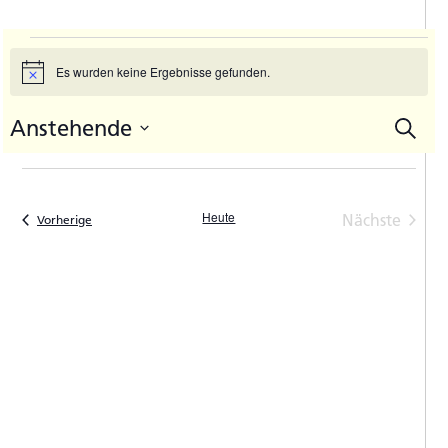
Veranstaltungen
Es wurden keine Ergebnisse gefunden.
Hinweis
Anstehende
Suche
V
Vera
Datum
A
Such
auswählen.
N
und
Heute
Nächste
Veranstaltungen
Vorherige
Ansic
Veranstal
Navi