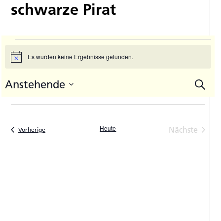
schwarze Pirat
Veranstaltungen
Es wurden keine Ergebnisse gefunden.
Hinweis
Anstehende
Suche
V
Vera
Datum
A
Such
auswählen.
N
und
Heute
Nächste
Veranstaltungen
Vorherige
Ansic
Veranstal
Navi