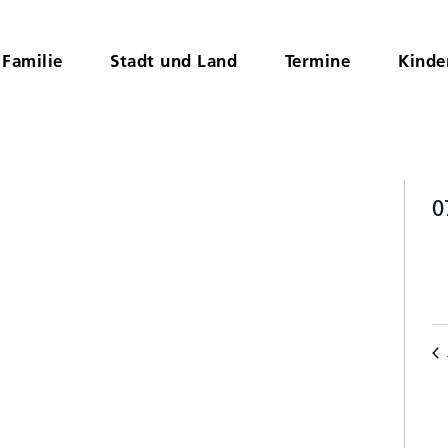
Familie
Stadt und Land
Termine
Kinde
0
D
K
wä
v
V