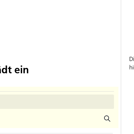
D
dt ein
hi
Suche
Veran
Veransta
Ansic
Suche