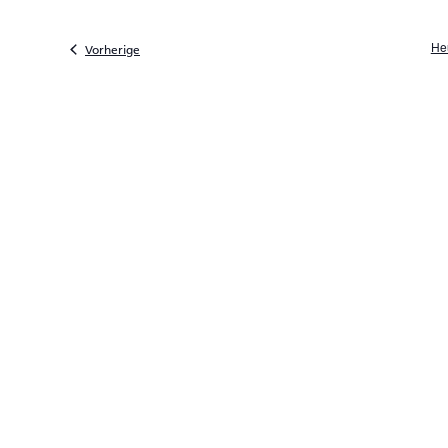
He
Veranstaltungen
Vorherige