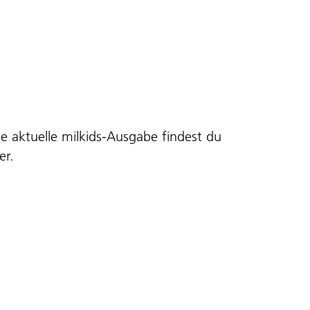
ie aktuelle milkids-Ausgabe findest du
er
.
staltung
ltungen
hten-