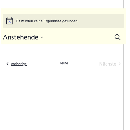
Veranstaltungen
Es wurden keine Ergebnisse gefunden.
Hinweis
Anstehende
Suche
V
Vera
Datum
A
Such
auswählen.
N
und
Heute
Nächste
Veranstaltungen
Vorherige
Ansic
Veranstal
Navi