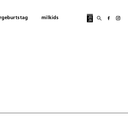
rgeburtstag
milkids
20
26