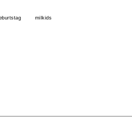
eburtstag
milkids
20
26