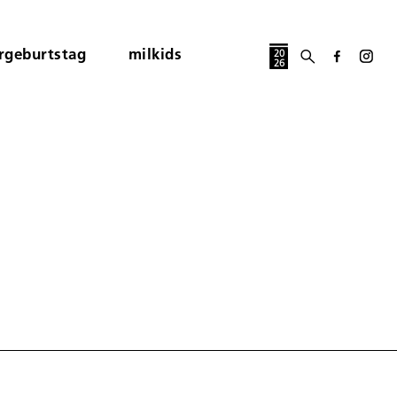
rgeburtstag
milkids
20
26