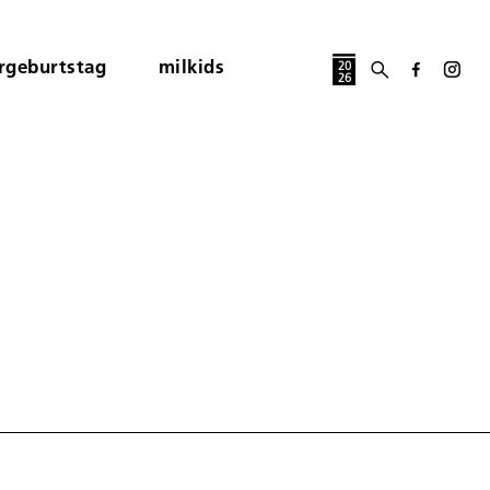
rgeburtstag
milkids
20
26