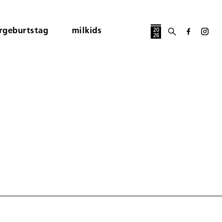
rgeburtstag
milkids
20
26