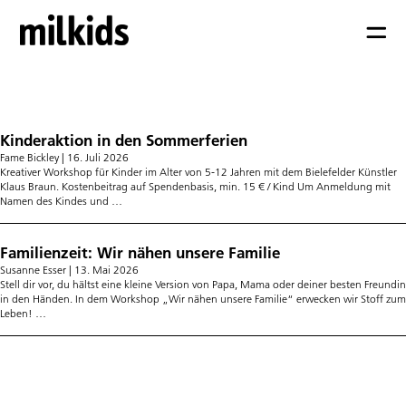
Workshop
Kinderaktion in den Sommerferien
Fame Bickley
|
16. Juli 2026
Kreativer Workshop für Kinder im Alter von 5-12 Jahren mit dem Bielefelder Künstler
Klaus Braun. Kostenbeitrag auf Spendenbasis, min. 15 € / Kind Um Anmeldung mit
Kinderaktion
Namen des Kindes und
…
in
den
Sommerferien
Familienzeit: Wir nähen unsere Familie
Susanne Esser
|
13. Mai 2026
Stell dir vor, du hältst eine kleine Version von Papa, Mama oder deiner besten Freundin
in den Händen. In dem Workshop „Wir nähen unsere Familie“ erwecken wir Stoff zum
Familienzeit:
Leben!
…
Wir
nähen
unsere
Familie