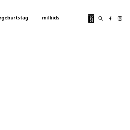
rgeburtstag
milkids
20
26