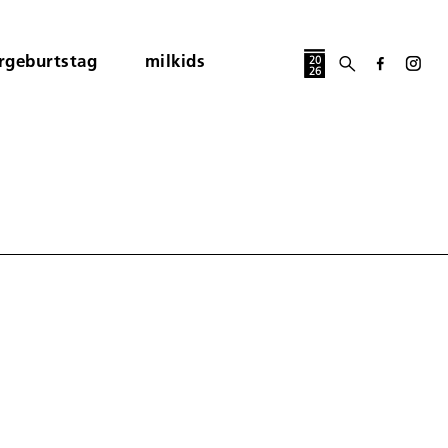
rgeburtstag
milkids
20
26