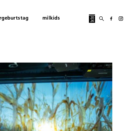
rgeburtstag
milkids
20
26