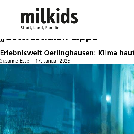
„Ostwestfalen-Lippe“
Erlebniswelt Oerlinghausen: Klima hau
Susanne Esser
|
17. Januar 2025