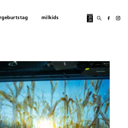
rgeburtstag
milkids
20
26