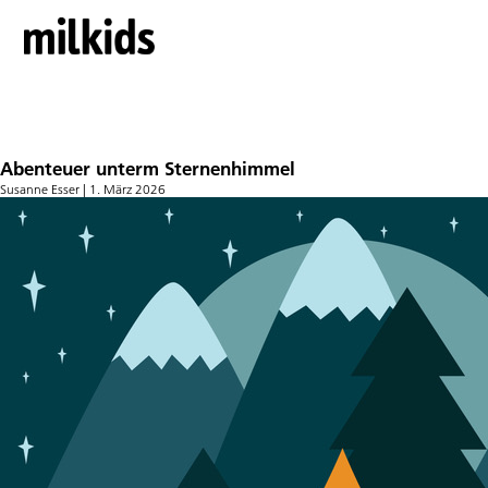
Familienurlaub
Abenteuer unterm Sternenhimmel
Susanne Esser
|
1. März 2026