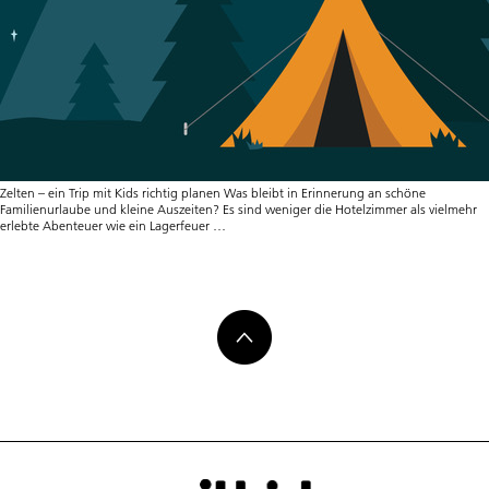
Zelten – ein Trip mit Kids richtig planen Was bleibt in Erinnerung an schöne
Familienurlaube und kleine Auszeiten? Es sind weniger die Hotelzimmer als vielmehr
Abenteuer
erlebte Abenteuer wie ein Lagerfeuer
…
unterm
Sternenhimmel