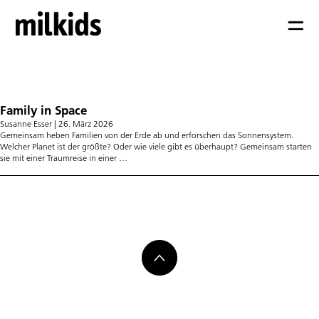
Astronaut
Family in Space
Susanne Esser
|
26. März 2026
Gemeinsam heben Familien von der Erde ab und erforschen das Sonnensystem.
Welcher Planet ist der größte? Oder wie viele gibt es überhaupt? Gemeinsam starten
Family
sie mit einer Traumreise in einer
…
in
Space