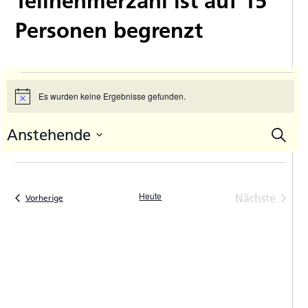
Teilnehmerzahl ist auf 15
Personen begrenzt
Veranstaltungen
Es wurden keine Ergebnisse gefunden.
Hinweis
Anstehende
Suche
V
Vera
Datum
A
Such
auswählen.
N
und
Heute
Nächste
Veranstaltungen
Vorherige
Ansic
Veranstal
Navi