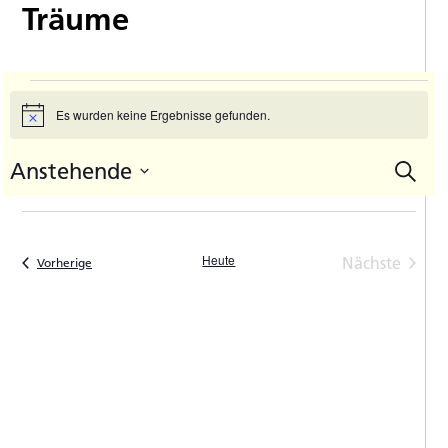
Träume
Veranstaltungen
Es wurden keine Ergebnisse gefunden.
Hinweis
Anstehende
Suche
V
Vera
Datum
A
Such
auswählen.
N
und
Heute
Nächste
Veranstaltungen
Vorherige
Ansic
Veranstal
Navi